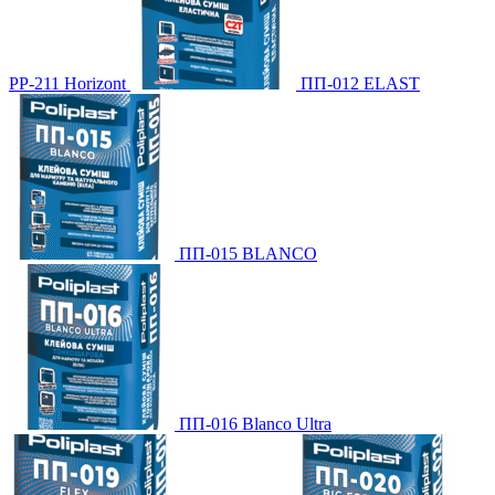
PP-211 Horizont
ПП-012 ELAST
ПП-015 BLANCO
ПП-016 Blanco Ultra