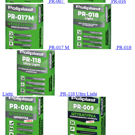
PR-007
PR-016
PR-017 М
PR-018
Light
PR-118 Ultra Light