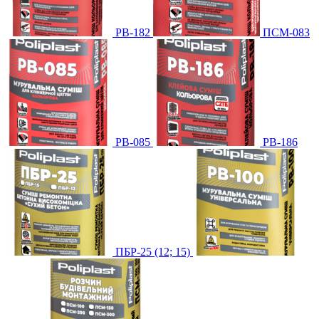
PB-182
ПСМ-083
PB-085
PB-186
ПБР-25 (12; 15)