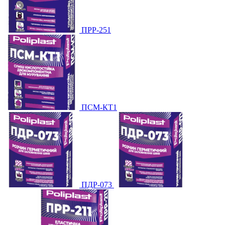
ПРР-251
ПСМ-КТ1
ПДР-073