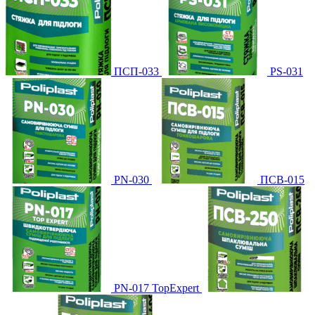
ПСП-033
PS-031
PN-030
ПСВ-015
PN-017 TopExpert