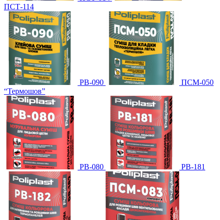
ПСТ-114
PB-090
ПСМ-050
“Термошов”
PB-080
PB-181