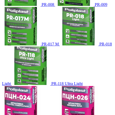
PR-008
PR-009
PR-017 М
PR-018
Light
PR-118 Ultra Light