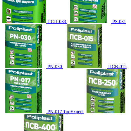
ПСП-033
PS-031
PN-030
ПСВ-015
PN-017 TopExpert