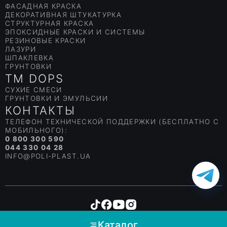
ФАСАДНАЯ КРАСКА
высоким уровнем адгезии к минеральным основаниям.
ДЕКОРАТИВНАЯ ШТУКАТУРКА
Купить гидроизоляцию целесообразно в качестве
СТРУКТУРНАЯ КРАСКА
защитного материала.
ЭПОКСИДНЫЕ КРАСКИ И СИСТЕМЫ
Еще один важный аспект использования защищающих от
РЕЗИНОВЫЕ КРАСКИ
ЛАЗУРИ
воды и влаги материалов торговой марки Полипласт из
ШПАКЛЕВКА
серии Гидростоп — гидроизоляция пола. Используют
ГРУНТОВКИ
смеси в ванных, на кухнях, перекрытиях. Для плоской
TM DOPS
кровли купить гидроизоляцию для пола также можно, но
СУХИЕ СМЕСИ
лучше воспользоваться специальными кровельными
ГРУНТОВКИ И ЭМУЛЬСИИ
мастиками.
КОНТАКТЫ
Используют гидроизоляционные материалы Полипласт
ТЕЛЕФОН ТЕХНИЧЕСКОЙ ПОДДЕРЖКИ (БЕСПЛАТНО С
всегда со стороны проникновения влаги. Если
МОБИЛЬНОГО):
попытаться закрыть течь в стене или колодце с «сухой»
0 800 300 590
стороны, то ожидаемого эффекта не получится.
044 330 04 28
Эластичные и прочные гидроизоляционные материалы
INFO@POLI-PLAST.UA
рассчитаны на контакт с влажной поверхностью.
Copyright © Poliplast
Каталог