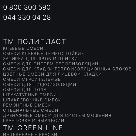
Используют смесь Гидростоп ПРГ-О2 и в других
0 800 300 590
конструкциях, где вода может действовать под
определенным давлением. Это:
044 330 04 28
пожарные резервуары;
септики;
отстойники;
колодцы сбора ливневых вод;
TM ПОЛИПЛАСТ
подвалы и погреба.
КЛЕЕВЫЕ СМЕСИ
В случае высокого залегания грунтовых вод,
СМЕСИ КЛЕЕВЫЕ ТЕРМОСТОЙКИЕ
гидроизоляция фундамента тоже проводится
ЗАТИРКА ДЛЯ ШВОВ И ПЛИТКИ
посредством двухкомпонентных смесей. Для защиты
СМЕСИ ДЛЯ СИСТЕМ ТЕПЛОИЗОЛЯЦИИ
СМЕСИ ДЛЯ КЛАДКИ ТЕПЛОИЗОЛЯЦИОННЫХ БЛОКОВ
подвалов и цоколей от воздействия наружной влаги, что
ЦВЕТНЫЕ СМЕСИ ДЛЯ ЛИЦЕВОЙ КЛАДКИ
особенно важно на глинистых и мягких почвах,
СМЕСИ СТРОИТЕЛЬНЫЕ
используют однокомпонентную смесь ПРГ-01.
СМЕСИ ДЛЯ ГИДРОИЗОЛЯЦИИ
Отличаются гидроизоляционные смеси для бетона
СМЕСИ ДЛЯ ПОЛА
ШТУКАТУРНЫЕ СМЕСИ
высоким уровнем адгезии к минеральным поверхностям,
ШПАКЛЕВОЧНЫЕ СМЕСИ
в том числе загрязненным. Но лучше всего перед
РЕМОНТНЫЕ СМЕСИ
нанесением гидрозащиты тщательно зачистить материал
СПЕЦИАЛЬНЫЕ СМЕСИ
основания.
ДРЕНАЖНЫЕ СМЕСИ ДЛЯ СИСТЕМ МОЩЕНИЯ
ГРУНТОВКА И ЭМУЛЬСИИ
При помощи мастик и растворов удобно проводить
TM GREEN LINE
гидроизоляцию мест прохождения и примыкания
коммуникаций. Гидроизоляция в ванну ПРГ-05 обладает
ИНТЕРЬЕРНЫЕ КРАСКИ