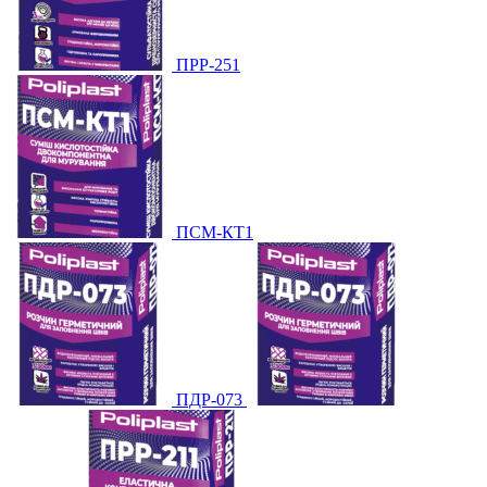
ПРР-251
ПСМ-КТ1
ПДР-073