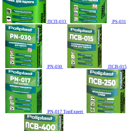
ПСП-033
PS-031
PN-030
ПСВ-015
PN-017 TopExpert