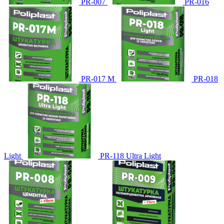
PR-007
PR-016
PR-017 М
PR-018
Light
PR-118 Ultra Light