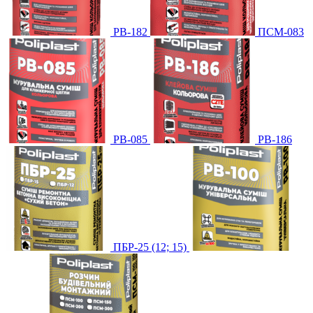
PB-182
ПСМ-083
PB-085
PB-186
ПБР-25 (12; 15)