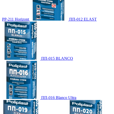
PP-211 Horizont
ПП-012 ELAST
ПП-015 BLANCO
ПП-016 Blanco Ultra