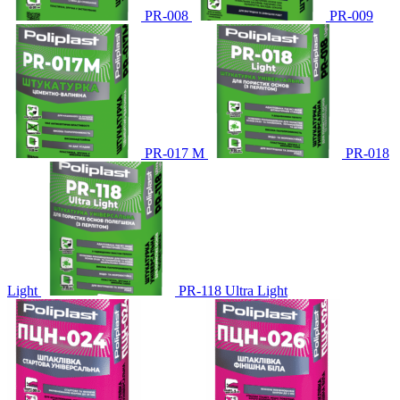
PR-008
PR-009
PR-017 М
PR-018
Light
PR-118 Ultra Light