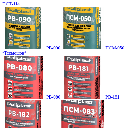
ПСТ-114
PB-090
ПСМ-050
“Термошов”
PB-080
PB-181