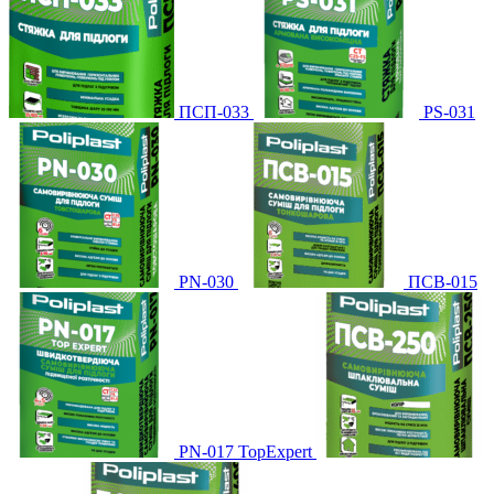
ПСП-033
PS-031
PN-030
ПСВ-015
PN-017 TopExpert