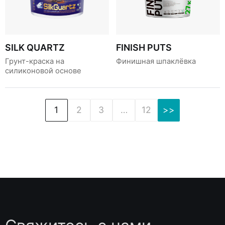
SILK QUARTZ
FINISH PUTS
Грунт-краска на
Финишная шпаклёвка
силиконовой основе
Пагинация
1
2
3
…
12
>>
записей