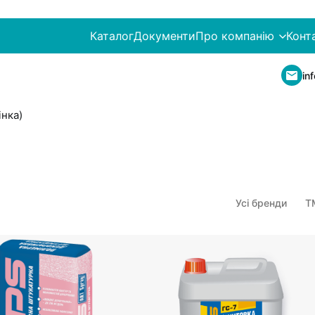
Каталог
Документи
Про компанію
Конт
in
інка)
Усі бренди
Т