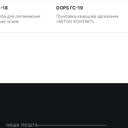
-18
DOPS ГС-19
рба для поглинаючих
Ґрунтовка кварцова адгезіонна
них основ
«БЕТОН-КОНТАКТ»
НАША ПОШТА