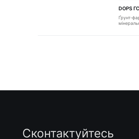
DOPS ГС
Ґрунт-фа
мінераль
Пагінація
записів
Сконтактуйтесь