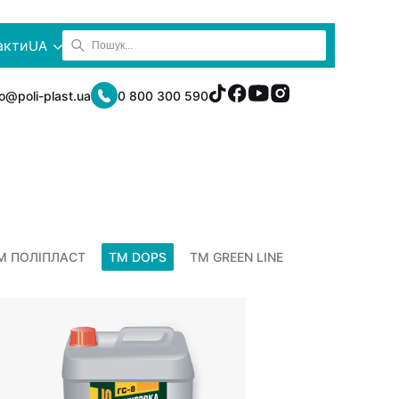
акти
UA
fo@poli-plast.ua
0 800 300 590
М ПОЛІПЛАСТ
TM DOPS
TM GREEN LINE