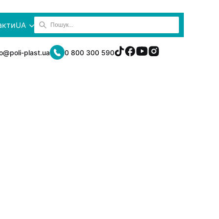
акти
UA
fo@poli-plast.ua
0 800 300 590